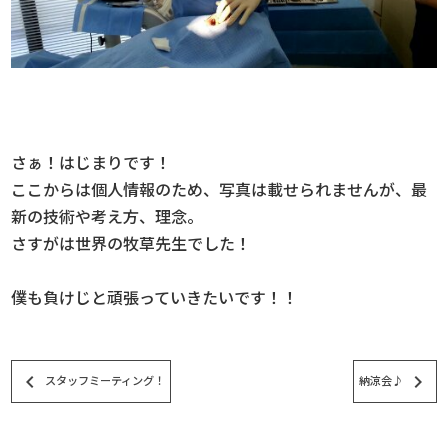
さぁ！はじまりです！
ここからは個人情報のため、写真は載せられませんが、最
新の技術や考え方、理念。
さすがは世界の牧草先生でした！
僕も負けじと頑張っていきたいです！！
keyboard_arrow_left
keyboard_arrow_right
スタッフミーティング！
納涼会♪