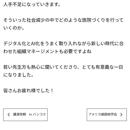
人手不足になっていきます。
そういった社会減少の中でどのような医院づくりを行って
いくのか。
デジタル化とAI化をうまく取り入れながら新しい時代に合
わせた組織マネージメントも必要ですよね
若い先生方も熱心に聞いてくださり、とても有意義な一日
になりました。
皆さんお疲れ様でした！
keyboard_arrow_left
keyboard_arrow_right
講演依頼 in バンコク
アメリカ歯周病学会