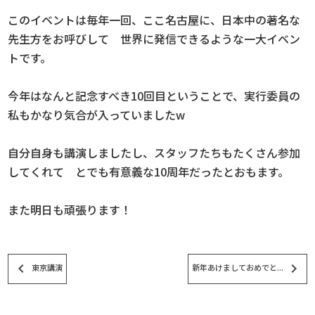
このイベントは毎年一回、ここ名古屋に、日本中の著名な
先生方をお呼びして 世界に発信できるような一大イベン
トです。
今年はなんと記念すべき10回目ということで、実行委員の
私もかなり気合が入っていましたw
自分自身も講演しましたし、スタッフたちもたくさん参加
してくれて とでも有意義な10周年だったとおもます。
また明日も頑張ります！
keyboard_arrow_left
keyboard_arrow_right
東京講演
新年あけましておめでと...