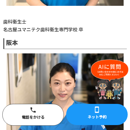
歯科衛生士
名古屋ユマニテク歯科衛生専門学校 卒
阪本
smartphone
phone
ネット予約
電話をかける