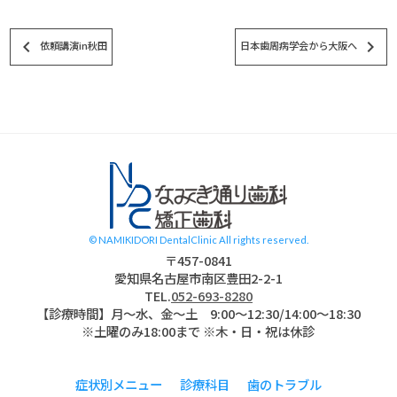
keyboard_arrow_left
keyboard_arrow_right
依頼講演in秋田
日本歯周病学会から大阪へ
スタッフブログ
© NAMIKIDORI DentalClinic All rights reserved.
〒457-0841
愛知県名古屋市南区豊田2-2-1
TEL.
052-693-8280
【診療時間】月〜水、金～土 9:00〜12:30/14:00～18:30
※土曜のみ18:00まで ※木・日・祝は休診
症状別メニュー
診療科目
歯のトラブル