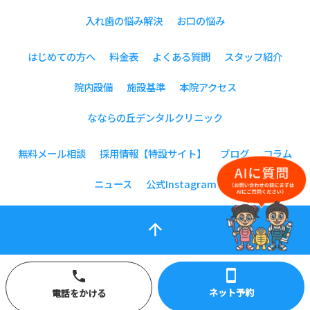
入れ歯の悩み解決
お口の悩み
はじめての方へ
料金表
よくある質問
スタッフ紹介
院内設備
施設基準
本院アクセス
なならの丘デンタルクリニック
無料メール相談
採用情報【特設サイト】
ブログ
コラム
ニュース
公式Instagram
arrow_upward
smartphone
phone
ネット予約
電話をかける