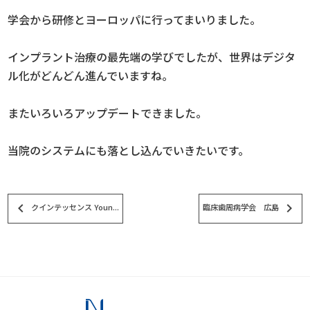
学会から研修とヨーロッパに行ってまいりました。
インプラント治療の最先端の学びでしたが、世界はデジタ
ル化がどんどん進んでいますね。
またいろいろアップデートできました。
当院のシステムにも落とし込んでいきたいです。
keyboard_arrow_left
keyboard_arrow_right
クインテッセンス Youn...
臨床歯周病学会 広島
スタッフブログ