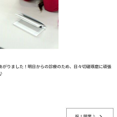
あがりました！明日からの診療のため、日々切磋琢磨に頑張
♪
keyboard_arrow_right
祝！開業♪