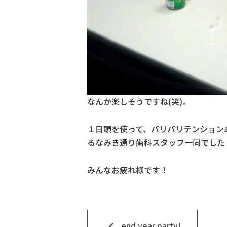
なんか楽しそうですね(笑)。
１日頭を使って、バリバリテンション
るなみき通り歯科スタッフ一同でした
みんなお疲れ様です！
keyboard_arrow_left
end year party!