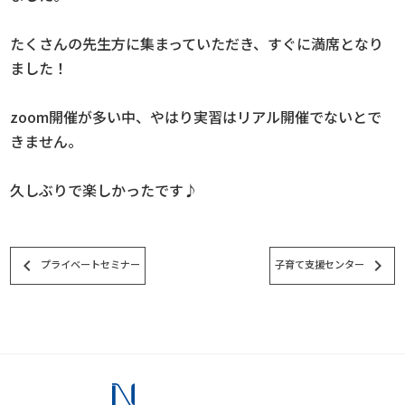
たくさんの先生方に集まっていただき、すぐに満席となり
ました！
zoom開催が多い中、やはり実習はリアル開催でないとで
きません。
久しぶりで楽しかったです♪
keyboard_arrow_left
keyboard_arrow_right
プライベートセミナー
子育て支援センター
スタッフブログ