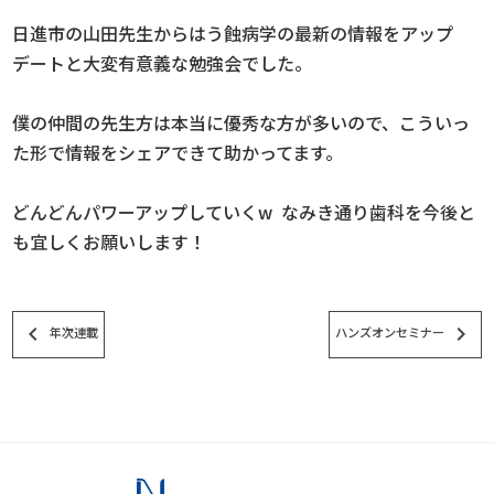
日進市の山田先生からはう蝕病学の最新の情報をアップ
デートと大変有意義な勉強会でした。
僕の仲間の先生方は本当に優秀な方が多いので、こういっ
た形で情報をシェアできて助かってます。
どんどんパワーアップしていくw なみき通り歯科を今後と
も宜しくお願いします！
keyboard_arrow_left
keyboard_arrow_right
年次連載
ハンズオンセミナー
スタッフブログ