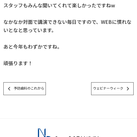
スタッフもみんな聞いてくれて楽しかったですねw
なかなか対面で講演できない毎日ですので、WEBに慣れな
いとなと思っています。
あと今年もわずかですね。
頑張ります！
keyboard_arrow_left
keyboard_arrow_right
予防歯科のこれから
ウェビナーウィーク
スタッフブログ