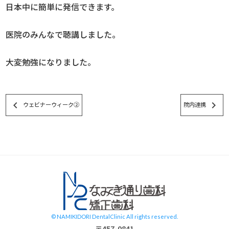
日本中に簡単に発信できます。
医院のみんなで聴講しました。
大変勉強になりました。
keyboard_arrow_left
keyboard_arrow_right
ウェビナーウィーク②
院内連携
スタッフブログ
© NAMIKIDORI DentalClinic All rights reserved.
〒457-0841