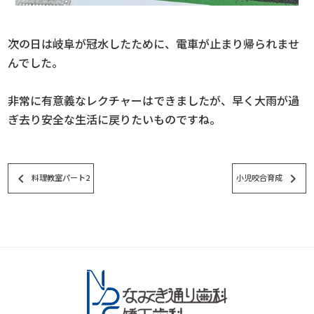
次の日は岐阜が冠水したために、電車が止まり帰られませ
んでした。
非常に有意義なレクチャーはできましたが、早く大雨が過
ぎ去り安全な生活に戻りたいものですね。
keyboard_arrow_left
keyboard_arrow_right
料理教室パート2
小児咬合育成
スタッフブログ