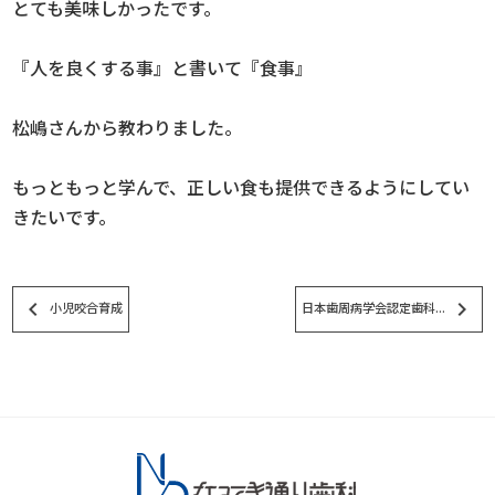
とても美味しかったです。
『人を良くする事』と書いて『食事』
松嶋さんから教わりました。
もっともっと学んで、正しい食も提供できるようにしてい
きたいです。
keyboard_arrow_left
keyboard_arrow_right
小児咬合育成
日本歯周病学会認定歯科...
スタッフブログ