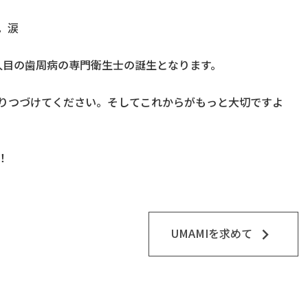
。涙
人目の歯周病の専門衛生士の誕生となります。
りつづけてください。そしてこれからがもっと大切ですよ
！
keyboard_arrow_right
UMAMIを求めて