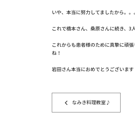
いや、本当に努力してましたから。。
これで橋本さん、桑原さんに続き、3
これからも患者様のために真摯に頑張
ね！
岩田さん本当におめでとうございます
keyboard_arrow_left
なみき料理教室♪