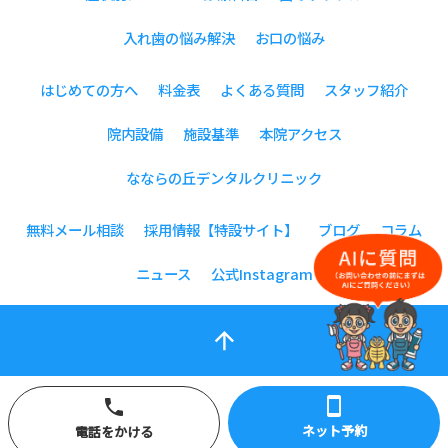
入れ歯の悩み解決
お口の悩み
はじめての方へ
料金表
よくある質問
スタッフ紹介
院内設備
施設基準
本院アクセス
なならの丘デンタルクリニック
無料メール相談
採用情報【特設サイト】
ブログ
コラム
ニュース
公式Instagram
arrow_upward
smartphone
phone
ネット予約
電話をかける