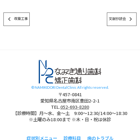
keyboard_arrow_left
keyboard_arrow_right
改築工事
文献抄読会
スタッフブログ
© NAMIKIDORI DentalClinic All rights reserved.
〒457-0841
愛知県名古屋市南区豊田2-2-1
TEL.
052-693-8280
【診療時間】月〜水、金～土 9:00〜12:30/14:00～18:30
※土曜のみ18:00まで ※木・日・祝は休診
症状別メニュー
診療科目
歯のトラブル