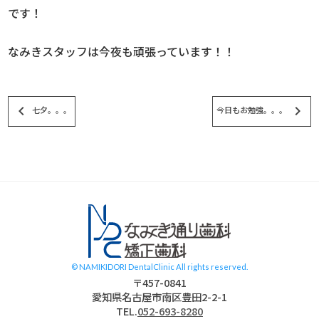
です！
なみきスタッフは今夜も頑張っています！！
keyboard_arrow_left
keyboard_arrow_right
七夕。。。
今日もお勉強。。。
スタッフブログ
© NAMIKIDORI DentalClinic All rights reserved.
〒457-0841
愛知県名古屋市南区豊田2-2-1
TEL.
052-693-8280