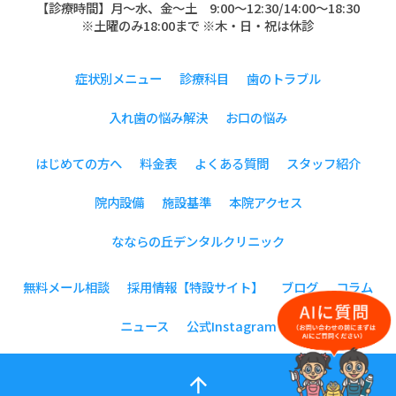
【診療時間】月〜水、金～土 9:00〜12:30/14:00～18:30
※土曜のみ18:00まで ※木・日・祝は休診
症状別メニュー
診療科目
歯のトラブル
入れ歯の悩み解決
お口の悩み
はじめての方へ
料金表
よくある質問
スタッフ紹介
院内設備
施設基準
本院アクセス
なならの丘デンタルクリニック
無料メール相談
採用情報【特設サイト】
ブログ
コラム
ニュース
公式Instagram
arrow_upward