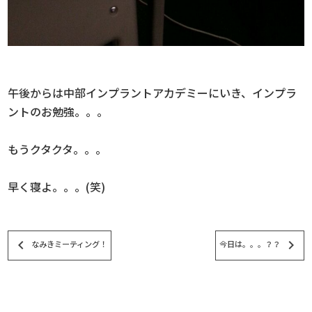
午後からは中部インプラントアカデミーにいき、インプラ
ントのお勉強。。。
もうクタクタ。。。
早く寝よ。。。(笑)
keyboard_arrow_left
keyboard_arrow_right
なみきミーティング！
今日は。。。？？