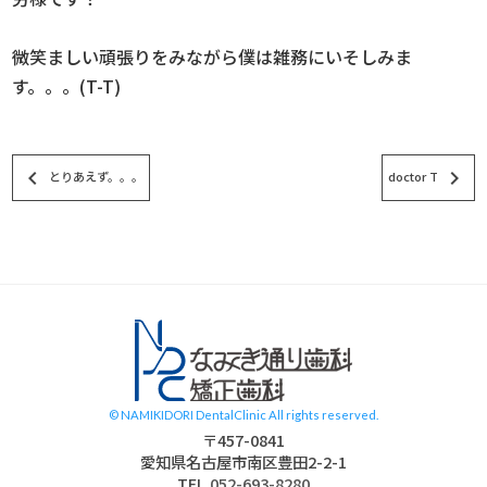
微笑ましい頑張りをみながら僕は雑務にいそしみま
す。。。(T-T)
keyboard_arrow_left
keyboard_arrow_right
とりあえず。。。
doctor T
スタッフブログ
© NAMIKIDORI DentalClinic All rights reserved.
〒457-0841
愛知県名古屋市南区豊田2-2-1
TEL.
052-693-8280