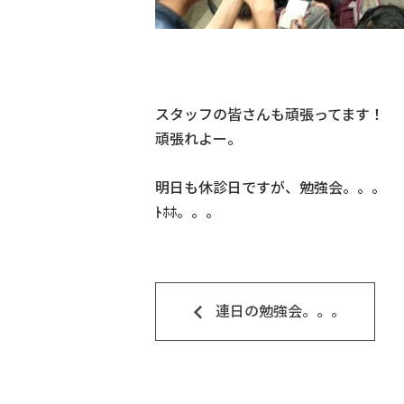
スタッフの皆さんも頑張ってます！
頑張れよー。
明日も休診日ですが、勉強会。。。
ﾄﾎﾎ。。。
keyboard_arrow_left
連日の勉強会。。。