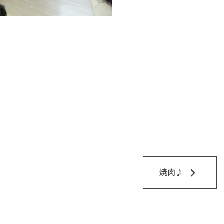
keyboard_arrow_right
焼肉♪