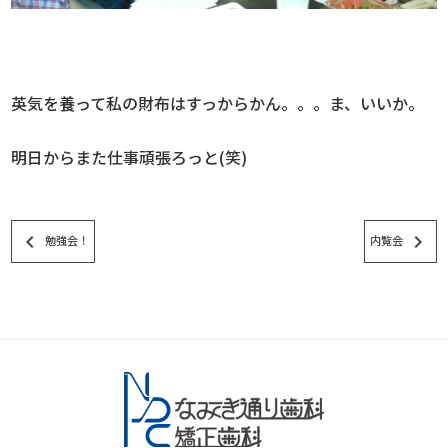
英気を養って私の財布はすっからかん。。。ま、いいか。
明日からまた仕事頑張ろっと(笑)
keyboard_arrow_left
keyboard_arrow_right
勉強会！
内覧会
スタッフブログ