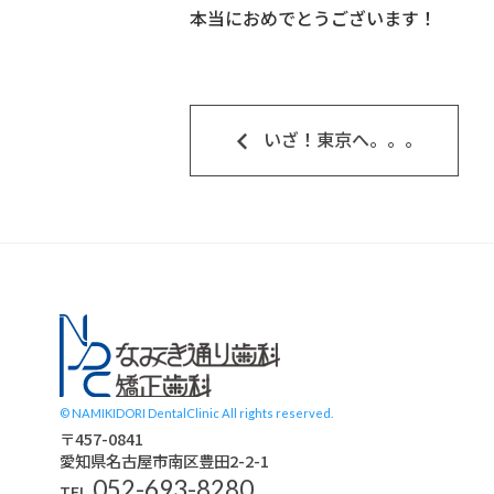
本当におめでとうございます！
keyboard_arrow_left
いざ！東京へ。。。
スタッフブログ
© NAMIKIDORI DentalClinic All rights reserved.
〒457-0841
愛知県名古屋市南区豊田2-2-1
052-693-8280
TEL.