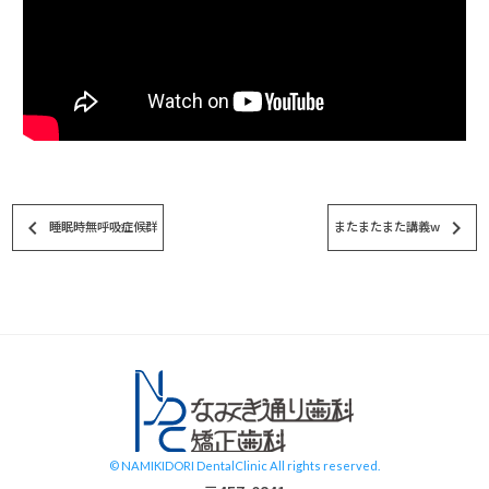
keyboard_arrow_left
keyboard_arrow_right
睡眠時無呼吸症候群
またまたまた講義w
スタッフブログ
© NAMIKIDORI DentalClinic All rights reserved.