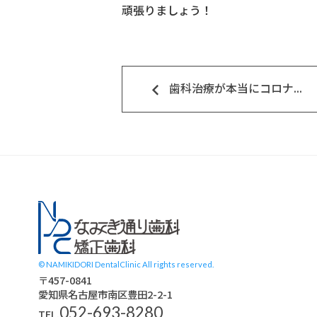
頑張りましょう！
keyboard_arrow_left
歯科治療が本当にコロナ...
スタッフブログ
© NAMIKIDORI DentalClinic All rights reserved.
〒457-0841
愛知県名古屋市南区豊田2-2-1
052-693-8280
TEL.