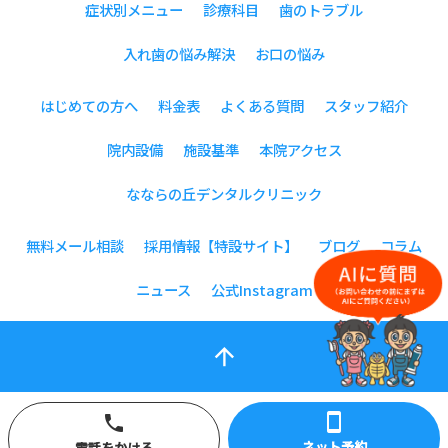
症状別メニュー
診療科目
歯のトラブル
入れ歯の悩み解決
お口の悩み
はじめての方へ
料金表
よくある質問
スタッフ紹介
院内設備
施設基準
本院アクセス
なならの丘デンタルクリニック
無料メール相談
採用情報【特設サイト】
ブログ
コラム
ニュース
公式Instagram
arrow_upward
smartphone
phone
ネット予約
電話をかける