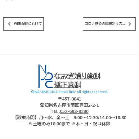
keyboard_arrow_left
keyboard_arrow_right
WEB配信にむけて
コロナ感染の職種別リス...
スタッフブログ
© NAMIKIDORI DentalClinic All rights reserved.
〒457-0841
愛知県名古屋市南区豊田2-2-1
TEL.
052-693-8280
【診療時間】月〜水、金～土 9:00〜12:30/14:00～18:30
※土曜のみ18:00まで ※木・日・祝は休診