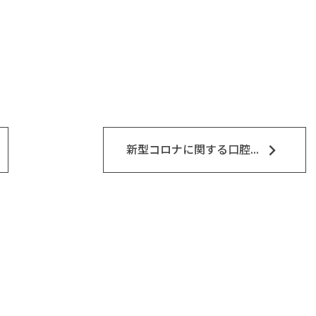
keyboard_arrow_right
新型コロナに関する口腔...