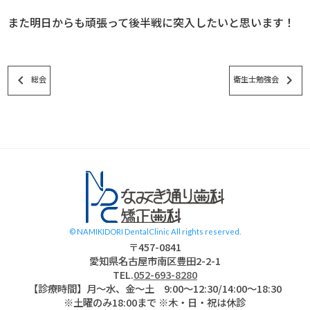
また明日からも頑張って後半戦に突入したいと思います！
keyboard_arrow_left
keyboard_arrow_right
総会
衛生士勉強会
スタッフブログ
© NAMIKIDORI DentalClinic All rights reserved.
〒457-0841
愛知県名古屋市南区豊田2-2-1
TEL.
052-693-8280
【診療時間】月〜水、金～土 9:00〜12:30/14:00～18:30
※土曜のみ18:00まで ※木・日・祝は休診