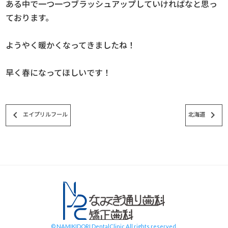
ある中で一つ一つブラッシュアップしていければなと思っ
ております。
ようやく暖かくなってきましたね！
早く春になってほしいです！
keyboard_arrow_left
keyboard_arrow_right
エイプリルフール
北海道
スタッフブログ
© NAMIKIDORI DentalClinic All rights reserved.