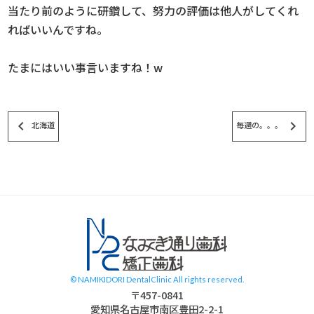
当たり前のように研鑽して、努力の評価は他人がしてくれ
ればいいんですね。
たまにはいい事言いますね！w
keyboard_arrow_left
keyboard_arrow_right
北海道
毎週の。。。
スタッフブログ
© NAMIKIDORI DentalClinic All rights reserved.
〒457-0841
愛知県名古屋市南区豊田2-2-1