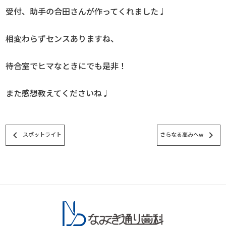
受付、助手の合田さんが作ってくれました♩
相変わらずセンスありますね、
待合室でヒマなときにでも是非！
また感想教えてくださいね♩
keyboard_arrow_left
keyboard_arrow_right
スポットライト
さらなる高みへw
スタッフブログ