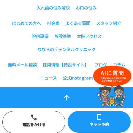
入れ歯の悩み解決
お口の悩み
はじめての方へ
料金表
よくある質問
スタッフ紹介
院内設備
施設基準
本院アクセス
なならの丘デンタルクリニック
無料メール相談
採用情報【特設サイト】
ブログ
コラム
ニュース
公式Instagram
arrow_upward
smartphone
phone
ネット予約
電話をかける