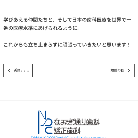
学びあえる仲間たちと、そして日本の歯科医療を世界で一
番の医療水準にあげられるように。
これからも立ち止まらずに頑張っていきたいと思います！
keyboard_arrow_left
keyboard_arrow_right
英語。。。
勉強の秋
スタッフブログ
© NAMIKIDORI DentalClinic All rights reserved.