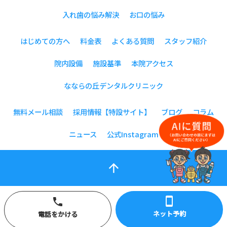
入れ歯の悩み解決
お口の悩み
はじめての方へ
料金表
よくある質問
スタッフ紹介
院内設備
施設基準
本院アクセス
なならの丘デンタルクリニック
無料メール相談
採用情報【特設サイト】
ブログ
コラム
ニュース
公式Instagram
arrow_upward
smartphone
phone
ネット予約
電話をかける