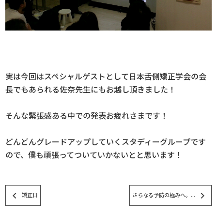
実は今回はスペシャルゲストとして日本舌側矯正学会の会
長でもあられる佐奈先生にもお越し頂きました！
そんな緊張感ある中での発表お疲れさまです！
どんどんグレードアップしていくスタディーグループです
ので、僕も頑張ってついていかないとと思います！
keyboard_arrow_left
keyboard_arrow_right
矯正日
さらなる予防の極みへ。...