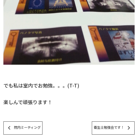
でも私は室内でお勉強。。。(T-T)
楽しんで頑張ります！
keyboard_arrow_left
keyboard_arrow_right
院内ミーティング
衛生士勉強会です！