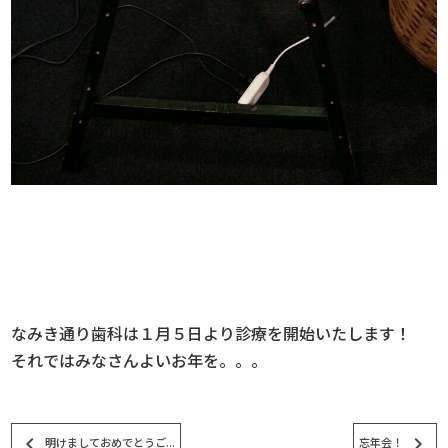
なみき通り歯科は１月５日より診療を開始いたします！
それではみなさんよいお年を。。。
keyboard_arrow_left
keyboard_arrow_right
明けましておめでとうご...
忘年会！