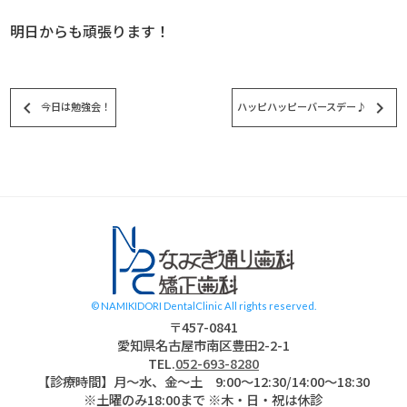
明日からも頑張ります！
keyboard_arrow_left
keyboard_arrow_right
今日は勉強会！
ハッピハッピーバースデー♪
スタッフブログ
© NAMIKIDORI DentalClinic All rights reserved.
〒457-0841
愛知県名古屋市南区豊田2-2-1
TEL.
052-693-8280
【診療時間】月〜水、金～土 9:00〜12:30/14:00～18:30
※土曜のみ18:00まで ※木・日・祝は休診