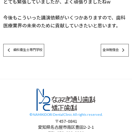
とても緊張していましたが、よく頑張りましたねw
今後もこういった講演依頼がいくつかありますので、歯科
医療業界の未来のために貢献していきたいと思います。
keyboard_arrow_left
keyboard_arrow_right
歯科衛生士専門学校
全体勉強会
スタッフブログ
© NAMIKIDORI DentalClinic All rights reserved.
〒457-0841
愛知県名古屋市南区豊田2-2-1