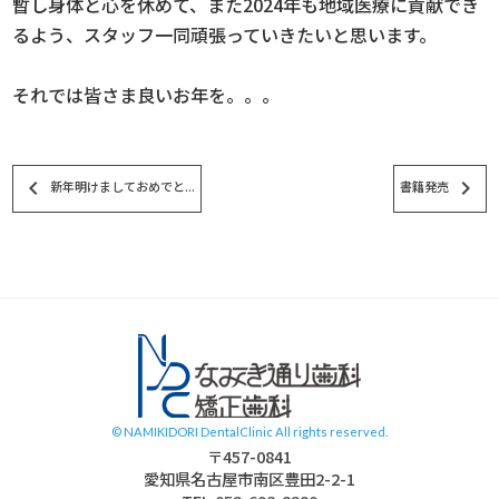
暫し身体と心を休めて、また2024年も地域医療に貢献でき
るよう、スタッフ一同頑張っていきたいと思います。
それでは皆さま良いお年を。。。
keyboard_arrow_left
keyboard_arrow_right
新年明けましておめでと...
書籍発売
スタッフブログ
© NAMIKIDORI DentalClinic All rights reserved.
〒457-0841
愛知県名古屋市南区豊田2-2-1