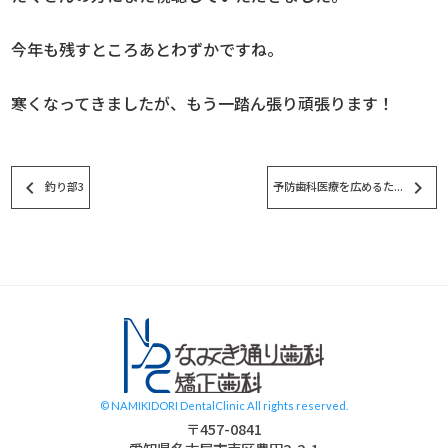
今年も残すところあとわずかですね。
寒くなってきましたが、もう一踏ん張り頑張ります！
keyboard_arrow_left
keyboard_arrow_right
釣り部3
予防歯科医療を広めるた...
スタッフブログ
© NAMIKIDORI DentalClinic All rights reserved.
〒457-0841