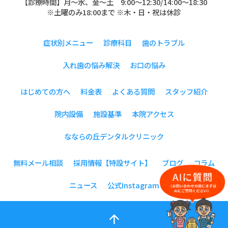
【診療時間】月〜水、金～土 9:00〜12:30/14:00～18:30
※土曜のみ18:00まで ※木・日・祝は休診
症状別メニュー
診療科目
歯のトラブル
入れ歯の悩み解決
お口の悩み
はじめての方へ
料金表
よくある質問
スタッフ紹介
院内設備
施設基準
本院アクセス
なならの丘デンタルクリニック
無料メール相談
採用情報【特設サイト】
ブログ
コラム
ニュース
公式Instagram
arrow_upward