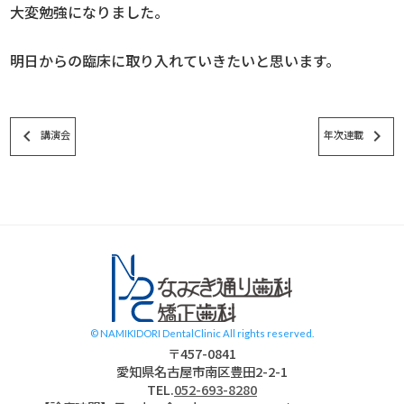
大変勉強になりました。
明日からの臨床に取り入れていきたいと思います。
keyboard_arrow_left
keyboard_arrow_right
講演会
年次連載
スタッフブログ
© NAMIKIDORI DentalClinic All rights reserved.
〒457-0841
愛知県名古屋市南区豊田2-2-1
TEL.
052-693-8280