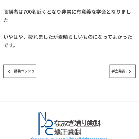
聴講者は700名近くとなり非常に有意義な学会となりまし
た。
いやはや、疲れましたが素晴らしいものになってよかった
です。
keyboard_arrow_left
keyboard_arrow_right
講義ラッシュ
学会発表
スタッフブログ
© NAMIKIDORI DentalClinic All rights reserved.