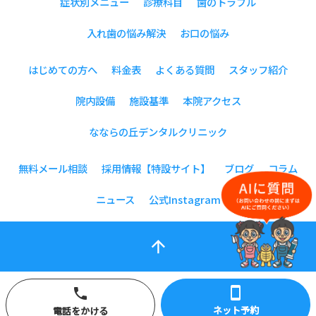
症状別メニュー
診療科目
歯のトラブル
入れ歯の悩み解決
お口の悩み
はじめての方へ
料金表
よくある質問
スタッフ紹介
院内設備
施設基準
本院アクセス
なならの丘デンタルクリニック
無料メール相談
採用情報【特設サイト】
ブログ
コラム
ニュース
公式Instagram
arrow_upward
smartphone
phone
ネット予約
電話をかける