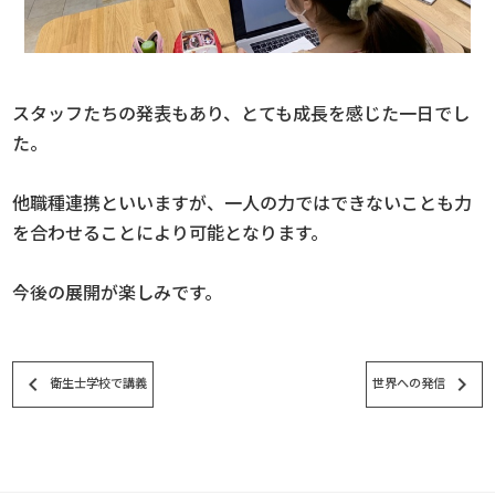
スタッフたちの発表もあり、とても成長を感じた一日でし
た。
他職種連携といいますが、一人の力ではできないことも力
を合わせることにより可能となります。
今後の展開が楽しみです。
keyboard_arrow_left
keyboard_arrow_right
衛生士学校で講義
世界への発信