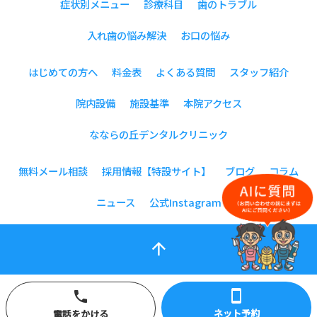
症状別メニュー
診療科目
歯のトラブル
入れ歯の悩み解決
お口の悩み
はじめての方へ
料金表
よくある質問
スタッフ紹介
院内設備
施設基準
本院アクセス
なならの丘デンタルクリニック
無料メール相談
採用情報【特設サイト】
ブログ
コラム
ニュース
公式Instagram
arrow_upward
smartphone
phone
ネット予約
電話をかける