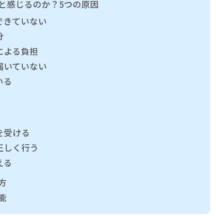
と感じるのか？5つの原因
できていない
分
による負担
届いていない
いる
療を受ける
を正しく行う
える
方
能