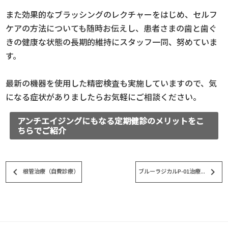
また効果的なブラッシングのレクチャーをはじめ、セルフ
ケアの方法についても随時お伝えし、患者さまの歯と歯ぐ
きの健康な状態の長期的維持にスタッフ一同、努めていま
す。
最新の機器を使用した精密検査も実施していますので、気
になる症状がありましたらお気軽にご相談ください。
アンチエイジングにもなる定期健診のメリットをこ
ちらでご紹介
keyboard_arrow_left
keyboard_arrow_right
根管治療（自費診療）
ブルーラジカルP-01治療...