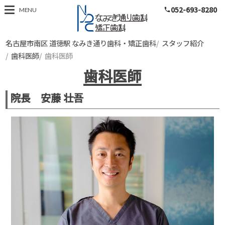
052-693-8280
名古屋市南区 道徳
MENU
phone
名古屋市南区 道徳駅 なみき通り歯科・矯正歯科
スタッフ紹介
歯科医師
歯科医師
歯科医師
院長 安藤 壮吾