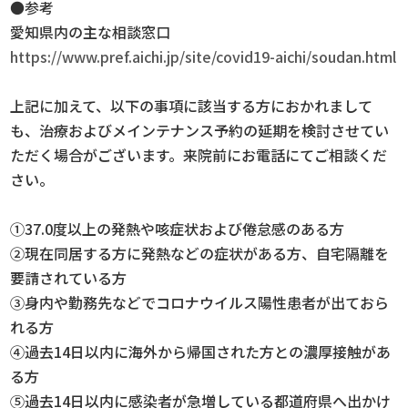
●参考
愛知県内の主な相談窓口
https://www.pref.aichi.jp/site/covid19-aichi/soudan.html
上記に加えて、以下の事項に該当する方におかれまして
も、治療およびメインテナンス予約の延期を検討させてい
ただく場合がございます。来院前にお電話にてご相談くだ
さい。
①37.0度以上の発熱や咳症状および倦怠感のある方
②現在同居する方に発熱などの症状がある方、自宅隔離を
要請されている方
③身内や勤務先などでコロナウイルス陽性患者が出ておら
れる方
④過去14日以内に海外から帰国された方との濃厚接触があ
る方
⑤過去14日以内に感染者が急増している都道府県へ出かけ