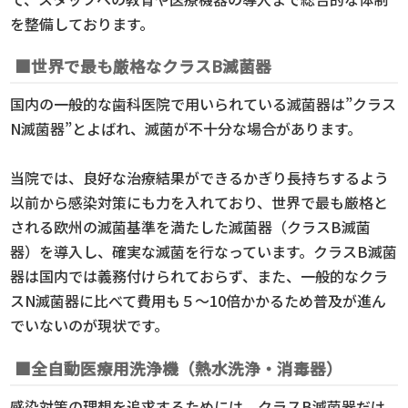
を整備しております。
■世界で最も厳格なクラスB滅菌器
国内の一般的な歯科医院で用いられている滅菌器は”クラス
N滅菌器”とよばれ、滅菌が不十分な場合があります。
当院では、良好な治療結果ができるかぎり長持ちするよう
以前から感染対策にも力を入れており、世界で最も厳格と
される欧州の滅菌基準を満たした滅菌器（クラスB滅菌
器）を導入し、確実な滅菌を行なっています。クラスB滅菌
器は国内では義務付けられておらず、また、一般的なクラ
スN滅菌器に比べて費用も５〜10倍かかるため普及が進ん
でいないのが現状です。
■全自動医療用洗浄機（熱水洗浄・消毒器）
感染対策の理想を追求するためには、クラスB滅菌器だけ